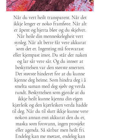
Når du vert heilt transparent. Når det
ikkje lenger er noko framføre. Når alt
er åpent og hjerta blør og du skjelver.
Når heile din menneskelegheit vert
synleg. Når alt berre får vere akkurat
som det er. Ingenting må forsvarast
eller kjempast imot. Du står der naken
og lar sår vere sår. Og du innser at
beskyttelsen var den største smerten.
Det største hinderet for at du kunne
kjenne deg heime. Som hindra deg i å
smelta saman med deg sjølv og verda
rundt. Beskyttelsen som gjorde at du
ikkje heilt kunne kjenna din eigen
kjærleik og den kjærleiken verda hadde
til deg. Når du til slutt ikkje kunne vere
nokon annan enn akkurat den du er,
maska som forsvann, ingen prosjekt
eller agenda. Så sårbar men heilt fri.
Endeleg kan me møtast, endeleg kan